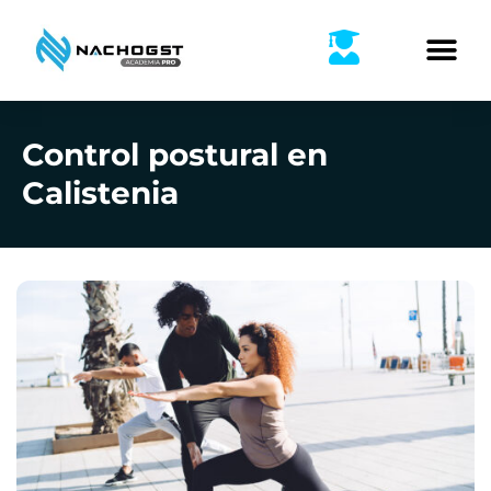
Ir
al
contenido
Control postural en
Calistenia