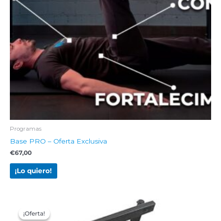
Programas
Base PRO – Oferta Exclusiva
€
67,00
¡Lo quiero!
El
El
precio
precio
¡Oferta!
¡Oferta!
original
actual