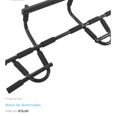
era:
es:
€29,00.
€15,00.
Programas
Barra de dominadas
€
29,00
€
15,00