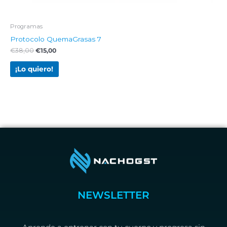
Programas
Protocolo QuemaGrasas 7
€
38,00
€
15,00
¡Lo quiero!
NEWSLETTER