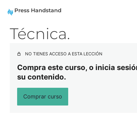
Press Handstand
A
S
Técnica.
n
i
t
g
e
u
r
i
i
e
NO TIENES ACCESO A ESTA LECCIÓN
o
n
r
t
Compra este curso, o inicia sesión
e
su contenido.
Comprar curso