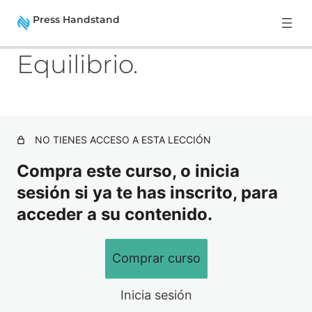
Press Handstand
A
S
Equilibrio.
n
i
t
g
e
u
Fase 1: Los cimientos del Press
r
i
i
e
Handstand I
o
n
4 lecciones
r
t
NO TIENES ACCESO A ESTA LECCIÓN
e
Fase 2: Los cimientos del Press
Compra este curso, o inicia
Handstand II
sesión si ya te has inscrito, para
Movilidad.
acceder a su contenido.
Core.
Comprar curso
Fuerza.
Equilibrio.
Inicia sesión
Fase 3: Progresando hacia la Skill