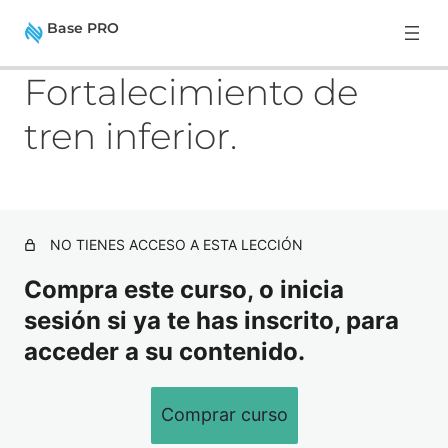
Base PRO
A
S
Fortalecimiento de
n
i
t
g
tren inferior.
e
u
Base PRO
r
i
i
e
o
n
Introducción al programa.
r
t
e
La respiración.
NO TIENES ACCESO A ESTA LECCIÓN
El control de la pelvis.
Compra este curso, o inicia
El control de la escápula.
sesión si ya te has inscrito, para
acceder a su contenido.
La pisada y el equilibrio.
Fortalecimiento de tren superior.
Comprar curso
Fortalecimiento del core.