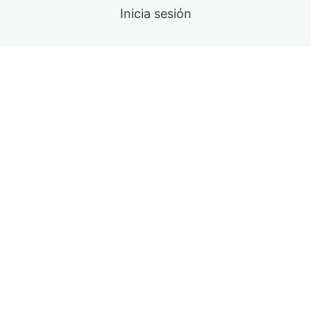
Inicia sesión
Fortalecimiento de tren inferior.
Movilidad Sentadilla.
¿Cómo seguir progresando después de Base PRO?