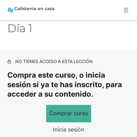
Calistenia en casa
A
S
Día 1
n
i
t
g
e
u
1. Introducción:
r
i
i
e
4 lecciones
o
n
2. Desafío de Calistenia en casa –
r
t
NO TIENES ACCESO A ESTA LECCIÓN
e
30 días:
Compra este curso, o inicia
Día 1
sesión si ya te has inscrito, para
acceder a su contenido.
Día 2
Día 3
Comprar curso
Día 4
Inicia sesión
Día 5